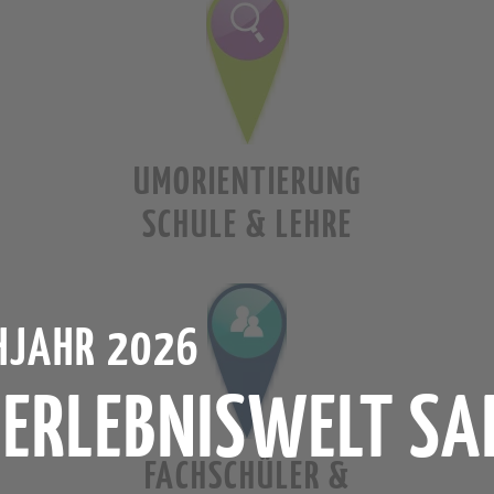
UMORIENTIERUNG
SCHULE & LEHRE
ÜHJAHR 2026
SERLEBNISWELT SA
FACHSCHÜLER &