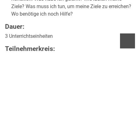
Ziele? Was muss ich tun, um meine Ziele zu erreichen?
Wo benötige ich noch Hilfe?
Dauer:
3 Unterrichtseinheiten
Teilnehmerkreis:
Schüler ab der 7. Schulstufe
Veranstaltungsort:
Talente-Check Salzburg oder direkt an der Schule (bei
entsprechender technischer Ausstattung)
Kosten:
Für Schulklassen ist der Workshop kostenlos.