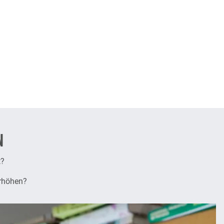
ktleitung,
N
t?
erhöhen?