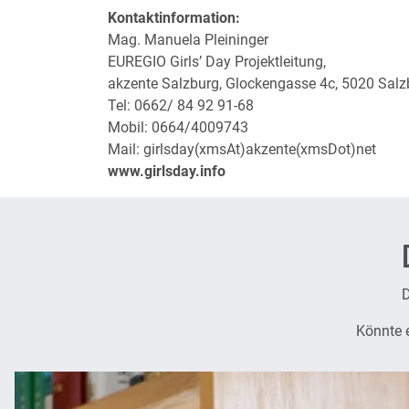
Kontaktinformation:
Mag. Manuela Pleininger
EUREGIO Gi
akzente Salzburg, Glockengasse 4c, 5020 Salz
Tel: 0662/ 84 92 91-68
Mobil: 0664/4009743
Mail:
girlsday(xmsAt)akzente(xmsDot)net
www.girlsday.info
D
Könnte 