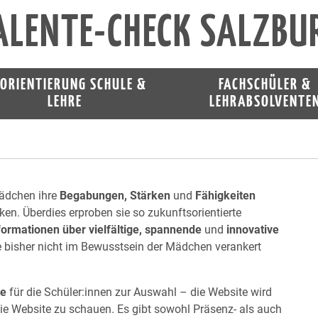
ALENTE-CHECK SALZBU
nzüberschreitender Berufsorientierungstag für Mädchen
ORIENTIERUNG SCHULE &
FACHSCHÜLER &
Einschränkungen und chronischen Erkrankungen bis 20
LEHRE
LEHRABSOLVENTE
chen können unterschiedliche
kliche
und
MINT-Berufe
in verschiedenen Betrieben im
n kennenlernen. Überdies können die Mädchen
dchen ihre
Begabungen, Stärken
und
Fähigkeiten
ken. Überdies erproben sie so zukunftsorientierte
formationen über vielfältige, spannende
und
innovative
 bisher nicht im Bewusstsein der Mädchen verankert
te
für die Schüler:innen zur Auswahl – die Website wird
 die Website zu schauen. Es gibt sowohl Präsenz- als auch