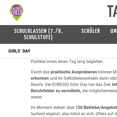
T
EUREGIO Girls’ Day 2026!
Der EUREGIO Girls’ Day ist ein inklusiver, gre
SCHULKLASSEN (7./8.
SCHÜLER
UM
zwischen 10 und 18 Jahren (für Mädchen mit 
SCHULSTUFE)
Jahre). Er findet am 23. April 2026 statt. Mäd
technische, naturwissenschaftliche, handwer
GIRLS` DAY
Bundesland Salzburg und in Teilen von Bayer
Politiker:innen einen Tag lang begleiten.
Durch das
praktische Ausprobieren
können Mä
erkennen
und ihr Selbstbewusstsein darin stär
Berufe. Der EUREGIO Girls’ Day hat das Ziel,
In
Berufsfelder zu vermitteln,
die möglicherweise
waren.
Im Moment stehen über
120 Betriebe/Angebo
laufend ergänzt, also lohnt es sich, öfters auf